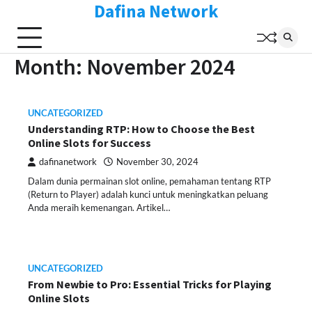
Dafina Network
Skip
to
content
Month:
November 2024
UNCATEGORIZED
Understanding RTP: How to Choose the Best
Online Slots for Success
dafinanetwork
November 30, 2024
Dalam dunia permainan slot online, pemahaman tentang RTP
(Return to Player) adalah kunci untuk meningkatkan peluang
Anda meraih kemenangan. Artikel…
UNCATEGORIZED
From Newbie to Pro: Essential Tricks for Playing
Online Slots