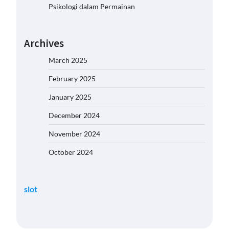
Psikologi dalam Permainan
Archives
March 2025
February 2025
January 2025
December 2024
November 2024
October 2024
slot