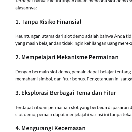
Terdapat banyak keuntungan dalam mencoba slot demo seb
alasannya:
1. Tanpa Risiko Finansial
Keuntungan utama dari slot demo adalah bahwa Anda tida
yang masih belajar dan tidak ingin kehilangan uang mer
2. Mempelajari Mekanisme Permainan
Dengan bermain slot demo, pemain dapat belajar tentang
memahami simbol, dan fitur bonus. Pengetahuan ini san
3. Eksplorasi Berbagai Tema dan Fitur
Terdapat ribuan permainan slot yang berbeda di pasaran 
slot demo, pemain dapat menjelajahi variasi ini tanpa t
4. Mengurangi Kecemasan