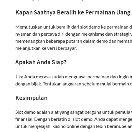
Kapan Saatnya Beralih ke Permainan Uang 
Memutuskan untuk beralih dari slot demo ke permainan de
nyaman dan percaya diri dengan mekanisme dan strategi ya
memenangkan beberapa putaran dalam demo dan memahami
melanjutkan ke versi berbayar.
Apakah Anda Siap?
Jika Anda merasa sudah menguasai permainan dan ingin m
dengan bijak. Tentukan anggaran sebelum mulai bermain d
Kesimpulan
Slot demo adalah alat yang sangat berguna untuk pemula 
finansial. Dengan berlatih di slot demo, Anda dapat me
untuk menjelajahi kasino online dengan lebih berani. S