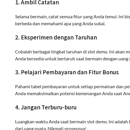
1. Ambil Catatan
Selama bermain, catat semua fitur yang Anda temui. In
berbeda dan memahami apa yang Anda sukai.
2. Eksperimen dengan Taruhan
Cobalah berbagai tingkat taruhan di slot demo. Ini akan 
Anda bersedia untuk bertaruh saat bermain dengan uang
3. Pelajari Pembayaran dan Fitur Bonus
Pahami tabel pembayaran untuk setiap permainan dan pela
Anda memaksimalkan potensi kemenangan Anda saat Anda 
4. Jangan Terburu-buru
Luangkan waktu Anda saat bermain slot demo. Ini adalah
dari uang nyata. Nikmati prosesnya!