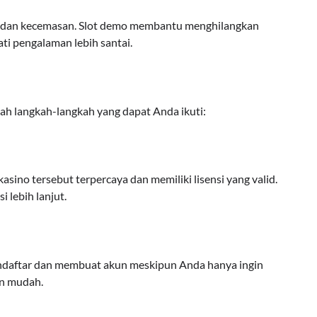
 dan kecemasan. Slot demo membantu menghilangkan
i pengalaman lebih santai.
ah langkah-langkah yang dapat Anda ikuti:
asino tersebut terpercaya dan memiliki lisensi yang valid.
lebih lanjut.
daftar dan membuat akun meskipun Anda hanya ingin
an mudah.