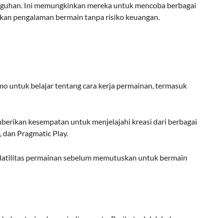
uhan. Ini memungkinkan mereka untuk mencoba berbagai
an pengalaman bermain tanpa risiko keuangan.
 untuk belajar tentang cara kerja permainan, termasuk
rikan kesempatan untuk menjelajahi kreasi dari berbagai
 dan Pragmatic Play.
olatilitas permainan sebelum memutuskan untuk bermain