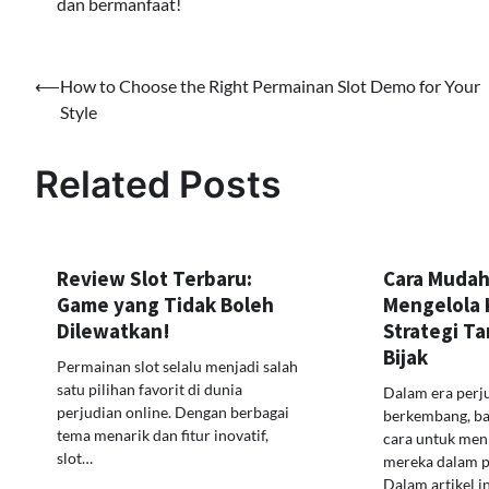
dan bermanfaat!
Post
⟵
How to Choose the Right Permainan Slot Demo for Your
Style
navigation
Related Posts
Review Slot Terbaru:
Cara Mudah
Game yang Tidak Boleh
Mengelola
Dilewatkan!
Strategi T
Bijak
Permainan slot selalu menjadi salah
satu pilihan favorit di dunia
Dalam era perj
perjudian online. Dengan berbagai
berkembang, ba
tema menarik dan fitur inovatif,
cara untuk men
slot…
mereka dalam p
Dalam artikel i