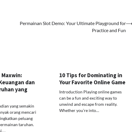
Permainan Slot Demo: Your Ultimate Playground for
Practice and Fun
 Maxwin:
10 Tips for Dominating in
 Keuangan dan
Your Favorite Online Game
aruhan yang
Introduction Playing online games
can be a fun and exciting way to
unwind and escape from reality.
udian yang semakin
Whether you’re into…
nyak orang mencari
ingkatkan peluang
ermainan taruhan.
ni,…