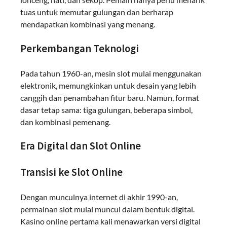
tuas untuk memutar gulungan dan berharap
mendapatkan kombinasi yang menang.
Perkembangan Teknologi
Pada tahun 1960-an, mesin slot mulai menggunakan
elektronik, memungkinkan untuk desain yang lebih
canggih dan penambahan fitur baru. Namun, format
dasar tetap sama: tiga gulungan, beberapa simbol,
dan kombinasi pemenang.
Era Digital dan Slot Online
Transisi ke Slot Online
Dengan munculnya internet di akhir 1990-an,
permainan slot mulai muncul dalam bentuk digital.
Kasino online pertama kali menawarkan versi digital