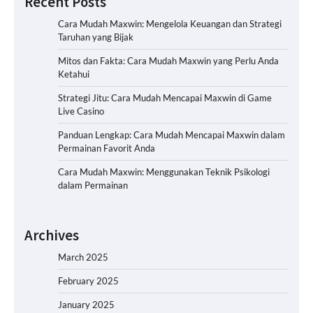
Recent Posts
Cara Mudah Maxwin: Mengelola Keuangan dan Strategi
Taruhan yang Bijak
Mitos dan Fakta: Cara Mudah Maxwin yang Perlu Anda
Ketahui
Strategi Jitu: Cara Mudah Mencapai Maxwin di Game
Live Casino
Panduan Lengkap: Cara Mudah Mencapai Maxwin dalam
Permainan Favorit Anda
Cara Mudah Maxwin: Menggunakan Teknik Psikologi
dalam Permainan
Archives
March 2025
February 2025
January 2025