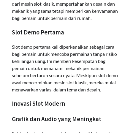
dari mesin slot klasik, mempertahankan desain dan
mekanik yang sama tetapi memberikan kenyamanan
bagi pemain untuk bermain dari rumah.
Slot Demo Pertama
Slot demo pertama kali diperkenalkan sebagai cara
bagi pemain untuk mencoba permainan tanpa risiko
kehilangan uang. Ini memberi kesempatan bagi
pemain untuk memahami mekanik permainan
sebelum bertaruh secara nyata. Meskipun slot demo
awal mencerminkan mesin slot klasik, mereka mulai
menawarkan variasi dalam tema dan desain.
Inovasi Slot Modern
Grafik dan Audio yang Meningkat