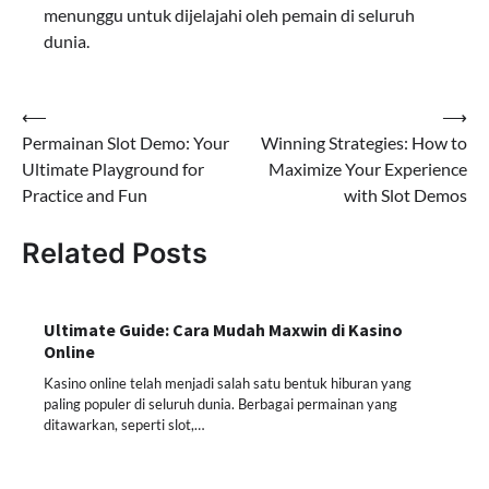
menunggu untuk dijelajahi oleh pemain di seluruh
dunia.
Post
⟵
⟶
Permainan Slot Demo: Your
Winning Strategies: How to
navigation
Ultimate Playground for
Maximize Your Experience
Practice and Fun
with Slot Demos
Related Posts
Ultimate Guide: Cara Mudah Maxwin di Kasino
Online
Kasino online telah menjadi salah satu bentuk hiburan yang
paling populer di seluruh dunia. Berbagai permainan yang
ditawarkan, seperti slot,…