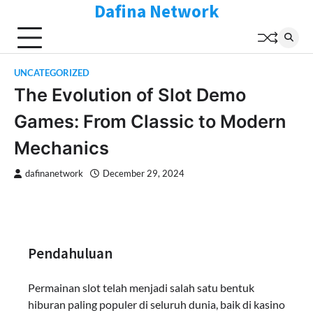
Dafina Network
Skip
to
content
UNCATEGORIZED
The Evolution of Slot Demo
Games: From Classic to Modern
Mechanics
dafinanetwork
December 29, 2024
Pendahuluan
Permainan slot telah menjadi salah satu bentuk
hiburan paling populer di seluruh dunia, baik di kasino