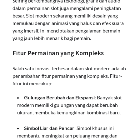
Seiring berkembangnya teknologi, grafik dan audio
dalam permainan slot juga mengalami peningkatan
besar. Slot modern sekarang memiliki desain yang
memukau dengan animasi yang halus dan efek suara
yang imersif. Ini menciptakan pengalaman bermain
yang jauh lebih menarik bagi pemain.
Fitur Permainan yang Kompleks
Salah satu inovasi terbesar dalam slot modern adalah
penambahan fitur permainan yang kompleks. Fitur-
fitur ini mencakup:
Gulungan Berubah dan Ekspansi
: Banyak slot
modern memiliki gulungan yang dapat berubah
ukuran, membuka kemungkinan kombinasi baru.
Simbol Liar dan Pencar
: Simbol khusus ini
membantu meningkatkan peluang menang dan