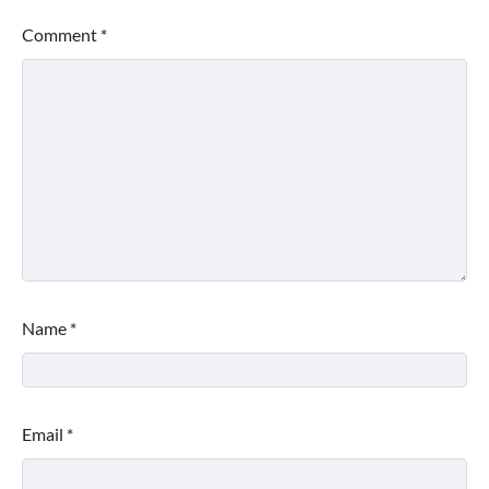
Comment
*
Name
*
Email
*