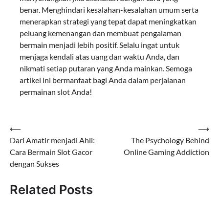
benar. Menghindari kesalahan-kesalahan umum serta
menerapkan strategi yang tepat dapat meningkatkan
peluang kemenangan dan membuat pengalaman
bermain menjadi lebih positif. Selalu ingat untuk
menjaga kendali atas uang dan waktu Anda, dan
nikmati setiap putaran yang Anda mainkan. Semoga
artikel ini bermanfaat bagi Anda dalam perjalanan
permainan slot Anda!
Post
⟵
⟶
Dari Amatir menjadi Ahli:
The Psychology Behind
navigation
Cara Bermain Slot Gacor
Online Gaming Addiction
dengan Sukses
Related Posts