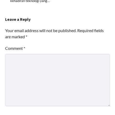
kehadiran teknologi yang…
Leave a Reply
Your email address will not be published.
Required fields
are marked
*
Comment
*