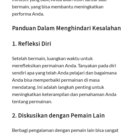
bermain, yang bisa membantu meningkatkan
performa Anda.
Panduan Dalam Menghindari Kesalahan
1. Refleksi Diri
Setelah bermain, luangkan waktu untuk
merefleksikan permainan Anda. Tanyakan pada diri
sendiri apa yang telah Anda pelajari dan bagaimana
Anda bisa memperbaiki permainan di masa
mendatang. Ini adalah langkah penting untuk
meningkatkan keterampilan dan pemahaman Anda
tentang permainan.
2. Diskusikan dengan Pemain Lain
Berbagi pengalaman dengan pemain lain bisa sangat