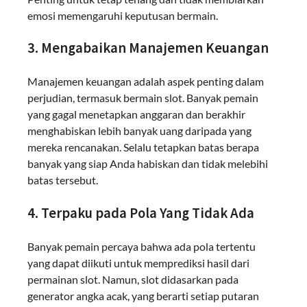
emosi memengaruhi keputusan bermain.
3. Mengabaikan Manajemen Keuangan
Manajemen keuangan adalah aspek penting dalam
perjudian, termasuk bermain slot. Banyak pemain
yang gagal menetapkan anggaran dan berakhir
menghabiskan lebih banyak uang daripada yang
mereka rencanakan. Selalu tetapkan batas berapa
banyak yang siap Anda habiskan dan tidak melebihi
batas tersebut.
4. Terpaku pada Pola Yang Tidak Ada
Banyak pemain percaya bahwa ada pola tertentu
yang dapat diikuti untuk memprediksi hasil dari
permainan slot. Namun, slot didasarkan pada
generator angka acak, yang berarti setiap putaran