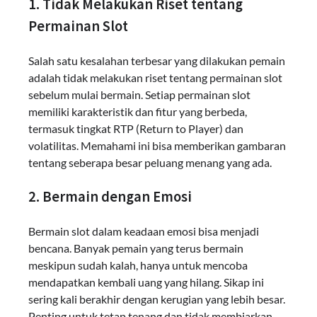
1. Tidak Melakukan Riset tentang
Permainan Slot
Salah satu kesalahan terbesar yang dilakukan pemain
adalah tidak melakukan riset tentang permainan slot
sebelum mulai bermain. Setiap permainan slot
memiliki karakteristik dan fitur yang berbeda,
termasuk tingkat RTP (Return to Player) dan
volatilitas. Memahami ini bisa memberikan gambaran
tentang seberapa besar peluang menang yang ada.
2. Bermain dengan Emosi
Bermain slot dalam keadaan emosi bisa menjadi
bencana. Banyak pemain yang terus bermain
meskipun sudah kalah, hanya untuk mencoba
mendapatkan kembali uang yang hilang. Sikap ini
sering kali berakhir dengan kerugian yang lebih besar.
Penting untuk tetap tenang dan tidak membiarkan