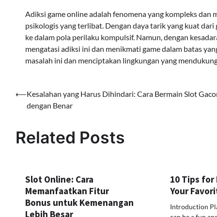
Adiksi game online adalah fenomena yang kompleks dan
psikologis yang terlibat. Dengan daya tarik yang kuat da
ke dalam pola perilaku kompulsif. Namun, dengan kesadar
mengatasi adiksi ini dan menikmati game dalam batas yang
masalah ini dan menciptakan lingkungan yang mendukung
Post
⟵
Kesalahan yang Harus Dihindari: Cara Bermain Slot Gaco
dengan Benar
navigation
Related Posts
Slot Online: Cara
10 Tips for
Memanfaatkan Fitur
Your Favor
Bonus untuk Kemenangan
Introduction Pl
Lebih Besar
can be a fun an