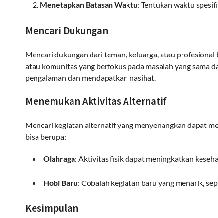
Menetapkan Batasan Waktu
: Tentukan waktu spesif
Mencari Dukungan
Mencari dukungan dari teman, keluarga, atau profesion
atau komunitas yang berfokus pada masalah yang sama da
pengalaman dan mendapatkan nasihat.
Menemukan Aktivitas Alternatif
Mencari kegiatan alternatif yang menyenangkan dapat me
bisa berupa:
Olahraga
: Aktivitas fisik dapat meningkatkan keseha
Hobi Baru
: Cobalah kegiatan baru yang menarik, sep
Kesimpulan