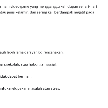
ermain video game yang mengganggu kehidupan sehari-hari
ia atau jenis kelamin, dan sering kali berdampak negatif pada
auh lebih lama dari yang direncanakan.
an, sekolah, atau hubungan sosial.
tidak dapat bermain.
untuk melupakan masalah atau stres.