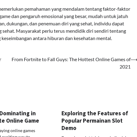
 memerlukan pemahaman yang mendalam tentang faktor-faktor
ri game dan pengaruh emosional yang besar, mudah untuk jatuh
an, dukungan, dan penemuan diri yang sehat, individu dapat
 sehat. Masyarakat perlu terus mendidik diri sendiri tentang
 keseimbangan antara hiburan dan kesehatan mental.
r
From Fortnite to Fall Guys: The Hottest Online Games of
2021
 Dominating in
Exploring the Features of
ite Online Game
Popular Permainan Slot
Demo
aying online games
d exciting way to