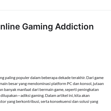
nline Gaming Addiction
ang paling populer dalam beberapa dekade terakhir. Dari game
main besar yang mendominasi platform PC dan konsol, jutaan
ipun banyak manfaat dari bermain game, seperti peningkatan
g dilupakan—adiksi gaming. Dalam artikel ini, kita akan
aktor yang berkontribusi, serta konsekuensi dan solusi yang