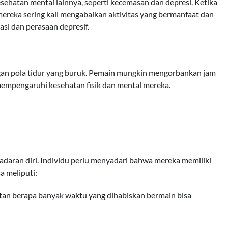
sehatan mental lainnya, seperti kecemasan dan depresi. Ketika
ereka sering kali mengabaikan aktivitas yang bermanfaat dan
asi dan perasaan depresif.
ngan pola tidur yang buruk. Pemain mungkin mengorbankan jam
mempengaruhi kesehatan fisik dan mental mereka.
daran diri. Individu perlu menyadari bahwa mereka memiliki
a meliputi:
tan berapa banyak waktu yang dihabiskan bermain bisa