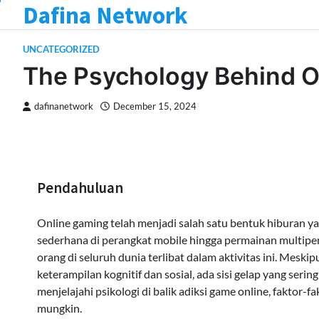
Dafina Network
Skip
to
content
UNCATEGORIZED
The Psychology Behind O
dafinanetwork
December 15, 2024
Pendahuluan
Online gaming telah menjadi salah satu bentuk hiburan y
sederhana di perangkat mobile hingga permainan multipe
orang di seluruh dunia terlibat dalam aktivitas ini. Mesk
keterampilan kognitif dan sosial, ada sisi gelap yang serin
menjelajahi psikologi di balik adiksi game online, faktor-f
mungkin.