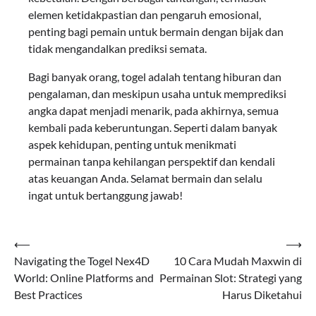
elemen ketidakpastian dan pengaruh emosional,
penting bagi pemain untuk bermain dengan bijak dan
tidak mengandalkan prediksi semata.
Bagi banyak orang, togel adalah tentang hiburan dan
pengalaman, dan meskipun usaha untuk memprediksi
angka dapat menjadi menarik, pada akhirnya, semua
kembali pada keberuntungan. Seperti dalam banyak
aspek kehidupan, penting untuk menikmati
permainan tanpa kehilangan perspektif dan kendali
atas keuangan Anda. Selamat bermain dan selalu
ingat untuk bertanggung jawab!
Post
⟵
⟶
Navigating the Togel Nex4D
10 Cara Mudah Maxwin di
navigation
World: Online Platforms and
Permainan Slot: Strategi yang
Best Practices
Harus Diketahui