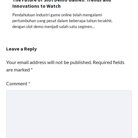
Innovations to Watch
Pendahuluan Industri game online telah mengalami
pertumbuhan yang pesat dalam beberapa tahun terakhir,
dengan slot demo menjadi salah satu segmen…
Leave a Reply
Your email address will not be published.
Required fields
are marked
*
Comment
*