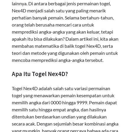
lainnya. Di antara berbagai jenis permainan togel,
Nex4D menjadi salah satu yang paling menarik
perhatian banyak pemain. Selama bertahun-tahun,
orang telah berusaha mencari cara untuk
memprediksi angka-angka yang akan keluar, tetapi
apakah itu bisa dilakukan? Dalam artikel ini, kita akan
membahas matematika di balik togel Nex4D, serta
teori dan metode yang digunakan oleh pemain untuk
mencoba memprediksi angka-angka tersebut.
Apa Itu Togel Nex4D?
Togel Nex4D adalah salah satu variasi permainan
togel yang menawarkan pemain kesempatan untuk
memilih angka dari 0000 hingga 9999. Pemain dapat
memilih satu hingga empat angka, dan hasilnya
ditentukan berdasarkan undian yang dilakukan
secara acak. Dengan sejumlah besar kombinasi angka
yang mungkin, banyak orang percaya bahwa ada cara