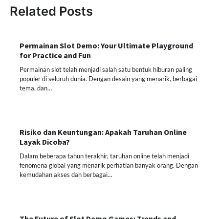
Related Posts
Permainan Slot Demo: Your Ultimate Playground
for Practice and Fun
Permainan slot telah menjadi salah satu bentuk hiburan paling
populer di seluruh dunia. Dengan desain yang menarik, berbagai
tema, dan…
Risiko dan Keuntungan: Apakah Taruhan Online
Layak Dicoba?
Dalam beberapa tahun terakhir, taruhan online telah menjadi
fenomena global yang menarik perhatian banyak orang. Dengan
kemudahan akses dan berbagai…
The Future of Slot Demo Games: Trends and