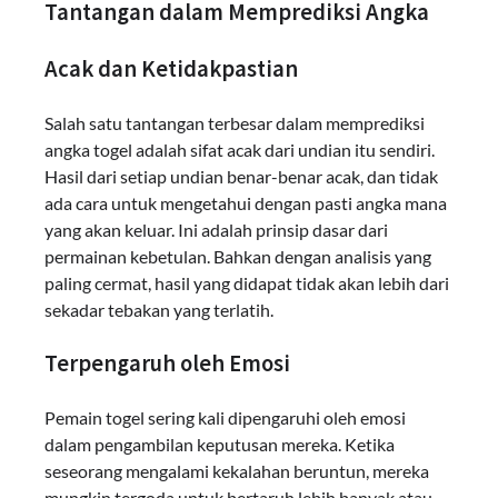
Tantangan dalam Memprediksi Angka
Acak dan Ketidakpastian
Salah satu tantangan terbesar dalam memprediksi
angka togel adalah sifat acak dari undian itu sendiri.
Hasil dari setiap undian benar-benar acak, dan tidak
ada cara untuk mengetahui dengan pasti angka mana
yang akan keluar. Ini adalah prinsip dasar dari
permainan kebetulan. Bahkan dengan analisis yang
paling cermat, hasil yang didapat tidak akan lebih dari
sekadar tebakan yang terlatih.
Terpengaruh oleh Emosi
Pemain togel sering kali dipengaruhi oleh emosi
dalam pengambilan keputusan mereka. Ketika
seseorang mengalami kekalahan beruntun, mereka
mungkin tergoda untuk bertaruh lebih banyak atau