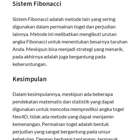
Sistem Fibonacci
Sistem Fibonacci adalah metode lain yang sering
digunakan dalam permainan togel dan perjudian
lainnya. Metode ini melibatkan mengikuti urutan
angka Fibonacci untuk menentukan besarnya taruhan
Anda. Meskipun bisa menjadi strategi yang menarik,
pada akhirnya adalah juga bergantung pada
keberuntungan.
Kesimpulan
Dalam kesimpulannya, meskipun ada beberapa
pendekatan matematis dan statistik yang dapat
digunakan untuk mencoba memprediksi angka togel
Nex4D, tidak ada metode yang dapat menjamin
kemenangan. Permainan togel adalah bentuk
perjudian yang sangat bergantung pada unsur
kebetulan. Dengan berbagai tantangan, termasuk