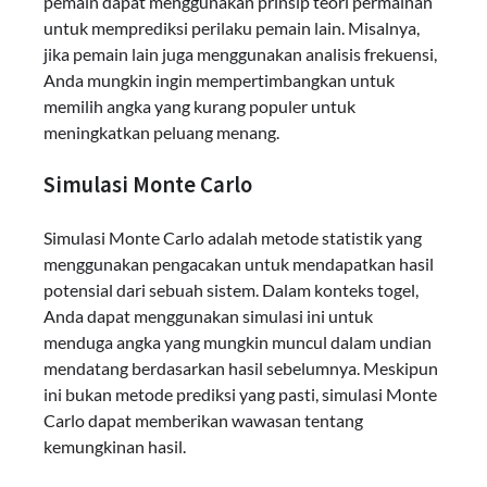
pemain dapat menggunakan prinsip teori permainan
untuk memprediksi perilaku pemain lain. Misalnya,
jika pemain lain juga menggunakan analisis frekuensi,
Anda mungkin ingin mempertimbangkan untuk
memilih angka yang kurang populer untuk
meningkatkan peluang menang.
Simulasi Monte Carlo
Simulasi Monte Carlo adalah metode statistik yang
menggunakan pengacakan untuk mendapatkan hasil
potensial dari sebuah sistem. Dalam konteks togel,
Anda dapat menggunakan simulasi ini untuk
menduga angka yang mungkin muncul dalam undian
mendatang berdasarkan hasil sebelumnya. Meskipun
ini bukan metode prediksi yang pasti, simulasi Monte
Carlo dapat memberikan wawasan tentang
kemungkinan hasil.