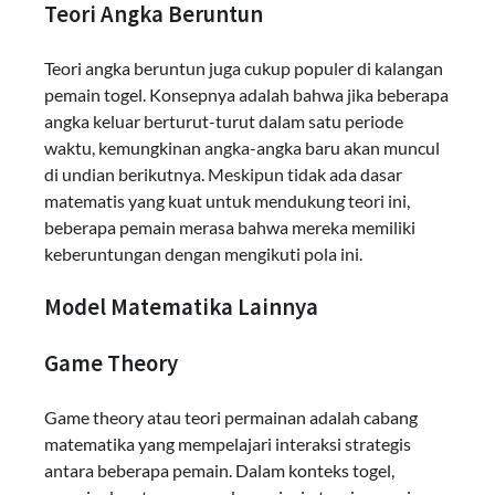
Teori Angka Beruntun
Teori angka beruntun juga cukup populer di kalangan
pemain togel. Konsepnya adalah bahwa jika beberapa
angka keluar berturut-turut dalam satu periode
waktu, kemungkinan angka-angka baru akan muncul
di undian berikutnya. Meskipun tidak ada dasar
matematis yang kuat untuk mendukung teori ini,
beberapa pemain merasa bahwa mereka memiliki
keberuntungan dengan mengikuti pola ini.
Model Matematika Lainnya
Game Theory
Game theory atau teori permainan adalah cabang
matematika yang mempelajari interaksi strategis
antara beberapa pemain. Dalam konteks togel,