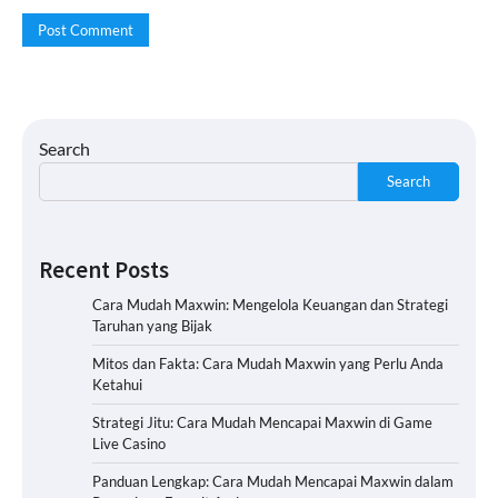
Search
Search
Recent Posts
Cara Mudah Maxwin: Mengelola Keuangan dan Strategi
Taruhan yang Bijak
Mitos dan Fakta: Cara Mudah Maxwin yang Perlu Anda
Ketahui
Strategi Jitu: Cara Mudah Mencapai Maxwin di Game
Live Casino
Panduan Lengkap: Cara Mudah Mencapai Maxwin dalam